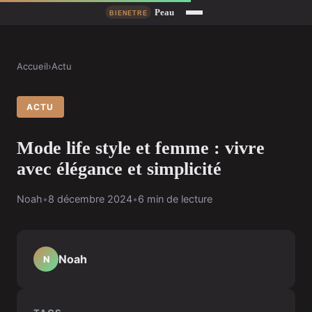
Accueil
›
Actu
ACTU
Mode life style et femme : vivre
avec élégance et simplicité
Noah
•
8 décembre 2024
•
6 min de lecture
Noah
N